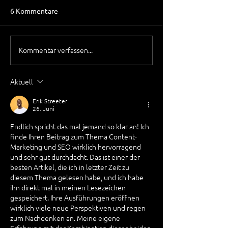
6 Kommentare
Kommentar verfassen...
Keyword-Recherche leicht
Die Macht von O
gemacht: So finden Sie
Bewertungen: W
die besten Suchbegriffe
Ihren Ruf online
Aktuell
für Ihre Nische?
verwalten
Erik Streeter
26. Juni
Endlich spricht das mal jemand so klar an! Ich 
finde Ihren Beitrag zum Thema Content-
Marketing und SEO wirklich hervorragend 
und sehr gut durchdacht. Das ist einer der 
besten Artikel, die ich in letzter Zeit zu 
diesem Thema gelesen habe, und ich habe 
ihn direkt mal in meinen Lesezeichen 
gespeichert. Ihre Ausführungen eröffnen 
wirklich viele neue Perspektiven und regen 
zum Nachdenken an. Meine eigene 
Erfahrung mit der Kombination dieser beiden 