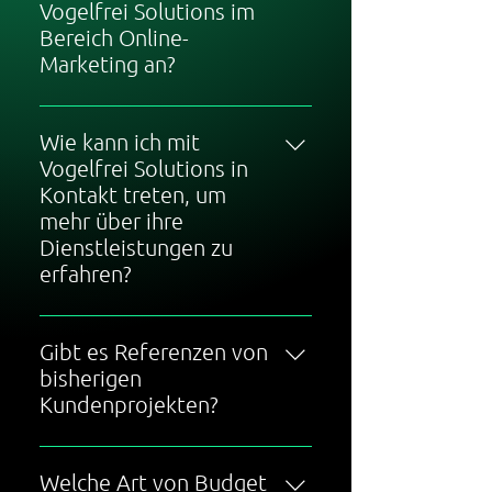
Vogelfrei Solutions im
Bereich Online-
Marketing an?
Wir bietet eine breite Palette von
Online-Marketing-
Wie kann ich mit
Dienstleistungen an, darunter
Vogelfrei Solutions in
Webdesign,
Kontakt treten, um
Suchmaschinenoptimierung (SEO),
mehr über ihre
Suchmaschinenmarketing (SEM),
Dienstleistungen zu
Social Media Management und
erfahren?
Werbevideos.
Schreibe uns gerne ein Mail oder
rufe uns gerne an. Alle
Gibt es Referenzen von
Kontaktdaten findest du auf
bisherigen
unsere Website. Wir uns von dir zu
Kundenprojekten?
hören.
Ja, auf unsere Website findest du
einige Referenzen von unseren
Welche Art von Budget