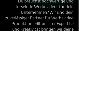
Du brauchst hochwertige und
fesselnde Werbevideos für dein
Unternehmen? Wir sind dein
zuverlässiger Partner für Werbevideo
Produktion. Mit unserer Expertise
und Kreativität bringen wir deine
Botschaft zum Leben und helfen dir,
deine Zielgruppe zu begeistern.
Referenzen
Lass uns reden.